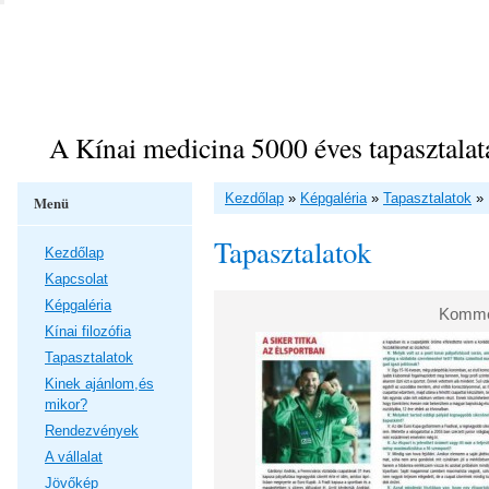
A Kínai medicina 5000 éves tapasztalat
Kezdőlap
»
Képgaléria
»
Tapasztalatok
»
Menü
Tapasztalatok
Kezdőlap
Kapcsolat
Képgaléria
Kommen
Kínai filozófia
Tapasztalatok
Kinek ajánlom,és
mikor?
Rendezvények
A vállalat
Jövőkép