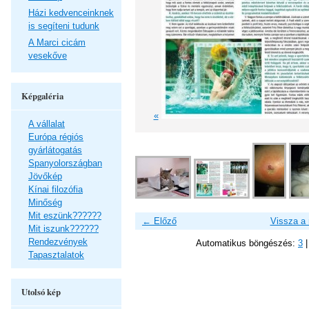
Házi kedvenceinknek
is segíteni tudunk
A Marci cicám
vesekőve
Képgaléria
«
A vállalat
Európa régiós
gyárlátogatás
Spanyolországban
Jövőkép
Kínai filozófia
Minőség
Mit eszünk??????
← Előző
Vissza a
Mit iszunk??????
Rendezvények
Automatikus böngészés:
3
Tapasztalatok
Utolsó kép