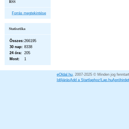
RSS
Forrás megtekintése
Statisztika
Összes:
266195
30 nap:
8338
24 óra:
205
Most:
1
eOldal.hu
, 2007-2025 © Minden jog fenntar
Időjárás
Add a Startlaphoz!
Lap.hu
Apróhirde