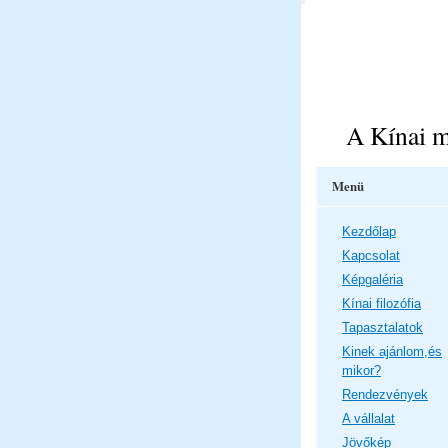
A Kínai m
Menü
Kezdőlap
Kapcsolat
Képgaléria
Kínai filozófia
Tapasztalatok
Kinek ajánlom,és
mikor?
Rendezvények
A vállalat
Jövőkép