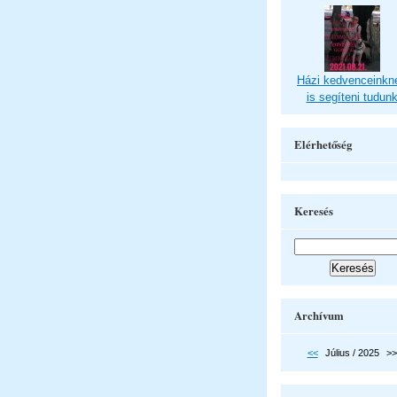
Házi kedvenceinkn
is segíteni tudun
Elérhetőség
Keresés
Archívum
<<
Július / 2025
>>