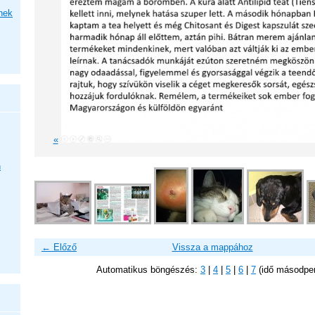
nek
«
n
← Előző
Vissza a mappához
Automatikus böngészés:
3
|
4
|
5
|
6
|
7
(idő másodpe