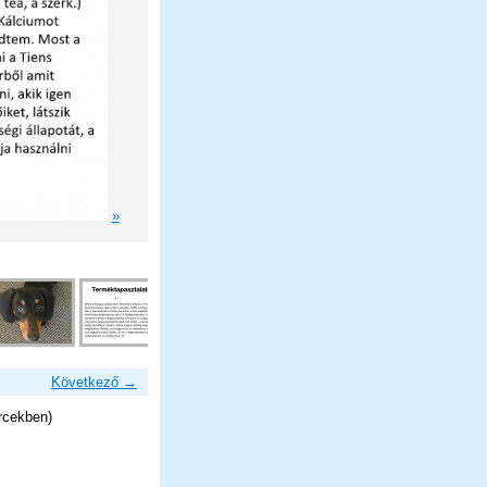
»
Következő →
rcekben)