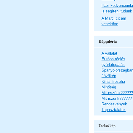
Házi kedvenceink
is segíteni tudunk
A Marci cicám
vesekőve
Képgaléria
A vállalat
Európa régiós
gyárlátogatás
Spanyolországba
Jövőkép
Kínai filozófia
Minőség
Mit eszünk??????
Mit iszunk??????
Rendezvények
Tapasztalatok
Utolsó kép