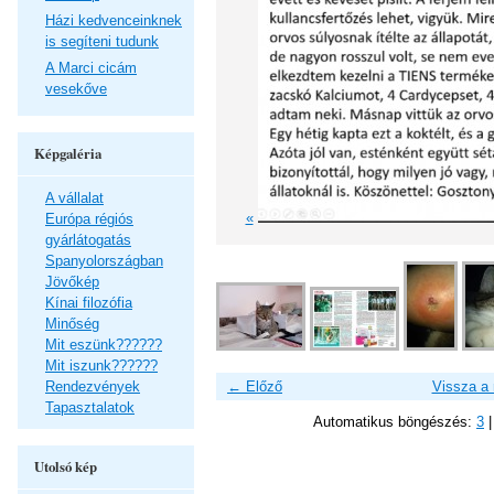
Házi kedvenceinknek
is segíteni tudunk
A Marci cicám
vesekőve
Képgaléria
A vállalat
«
Európa régiós
gyárlátogatás
Spanyolországban
Jövőkép
Kínai filozófia
Minőség
Mit eszünk??????
Mit iszunk??????
Rendezvények
← Előző
Vissza a
Tapasztalatok
Automatikus böngészés:
3
Utolsó kép