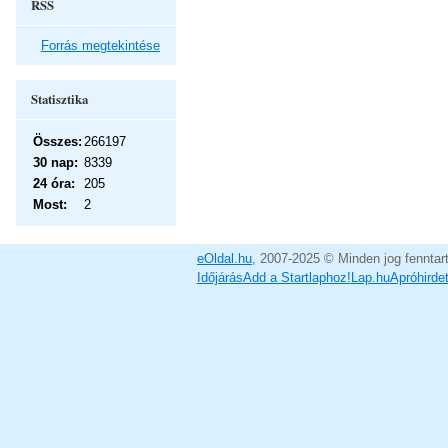
RSS
Forrás megtekintése
Statisztika
Összes:
266197
30 nap:
8339
24 óra:
205
Most:
2
eOldal.hu
, 2007-2025 © Minden jog fenntar
Időjárás
Add a Startlaphoz!
Lap.hu
Apróhirde