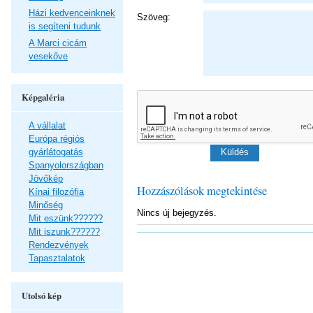
Házi kedvenceinknek
Szöveg:
is segíteni tudunk
A Marci cicám
vesekőve
Képgaléria
A vállalat
Európa régiós
gyárlátogatás
Spanyolországban
Jövőkép
Hozzászólások megtekintése
Kínai filozófia
Minőség
Nincs új bejegyzés.
Mit eszünk??????
Mit iszunk??????
Rendezvények
Tapasztalatok
Utolsó kép