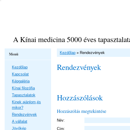
A Kínai medicina 5000 éves tapasztalat
Kezdőlap
»
Rendezvények
Menü
Rendezvények
Kezdőlap
Kapcsolat
Képgaléria
Kínai filozófia
Hozzászólások
Tapasztalatok
Kinek ajánlom,és
mikor?
Hozzászólás megtekintése
Rendezvények
Név:
A vállalat
Jövőkép
Cím: