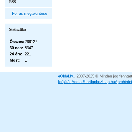
RSS
Forrás megtekintése
Statisztika
Összes:
266127
30 nap:
8347
24 óra:
221
Most:
1
eOldal.hu
, 2007-2025 © Minden jog fenntar
Időjárás
Add a Startlaphoz!
Lap.hu
Apróhirde