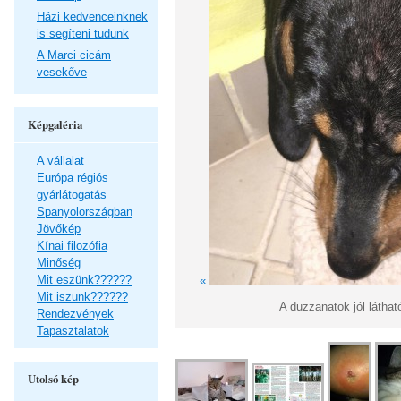
Házi kedvenceinknek
is segíteni tudunk
A Marci cicám
vesekőve
Képgaléria
A vállalat
Európa régiós
gyárlátogatás
Spanyolországban
Jövőkép
Kínai filozófia
Minőség
Mit eszünk??????
«
Mit iszunk??????
A duzzanatok jól láthat
Rendezvények
Tapasztalatok
Utolsó kép