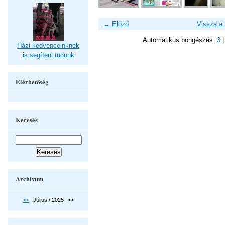
← Előző
Vissza a
Automatikus böngészés:
3
Házi kedvenceinknek
is segíteni tudunk
Elérhetőség
Keresés
Archívum
<<
Július / 2025
>>