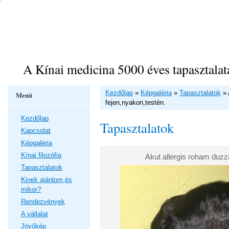
A Kínai medicina 5000 éves tapasztalat
Kezdőlap
»
Képgaléria
»
Tapasztalatok
»
Menü
fejen,nyakon,testén.
Kezdőlap
Tapasztalatok
Kapcsolat
Képgaléria
Kínai filozófia
Akut allergis roham duzz
Tapasztalatok
Kinek ajánlom,és
mikor?
Rendezvények
A vállalat
Jövőkép