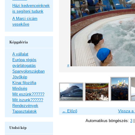
Házi kedvenceinknek
is segíteni tudunk
A Marci cicám
vesekőve
Képgaléria
A vállalat
Európa régiós
«
gyárlátogatás
Spanyolországban
Jövőkép
Kínai filozófia
Minőség
Mit eszünk??????
Mit iszunk??????
Rendezvények
← Előző
Vissza a
Tapasztalatok
Automatikus böngészés:
3
Utolsó kép