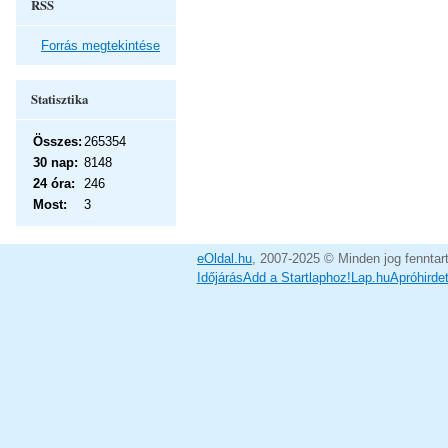
RSS
Forrás megtekintése
Statisztika
Összes:
265354
30 nap:
8148
24 óra:
246
Most:
3
eOldal.hu
, 2007-2025 © Minden jog fenntar
Időjárás
Add a Startlaphoz!
Lap.hu
Apróhirde