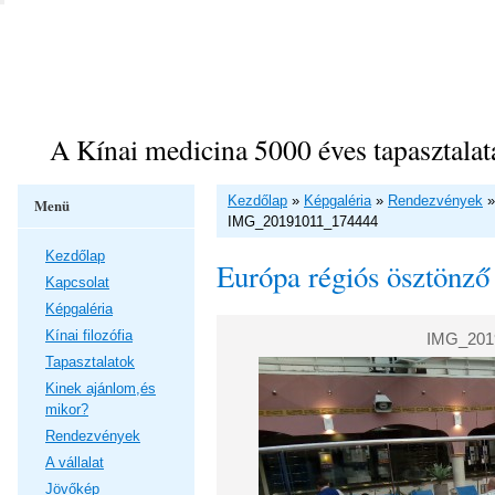
A Kínai medicina 5000 éves tapasztalat
Kezdőlap
»
Képgaléria
»
Rendezvények
Menü
IMG_20191011_174444
Kezdőlap
Európa régiós ösztönző
Kapcsolat
Képgaléria
Kínai filozófia
IMG_201
Tapasztalatok
Kinek ajánlom,és
mikor?
Rendezvények
A vállalat
Jövőkép