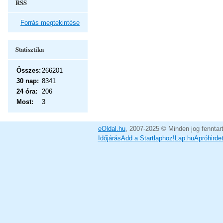
RSS
Forrás megtekintése
Statisztika
Összes:
266201
30 nap:
8341
24 óra:
206
Most:
3
eOldal.hu
, 2007-2025 © Minden jog fenntar
Időjárás
Add a Startlaphoz!
Lap.hu
Apróhirde