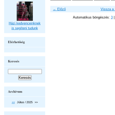
← Előző
Vissza a
Automatikus böngészés:
3
Házi kedvenceinknek
is segíteni tudunk
Elérhetőség
Keresés
Archívum
<<
Július / 2025
>>