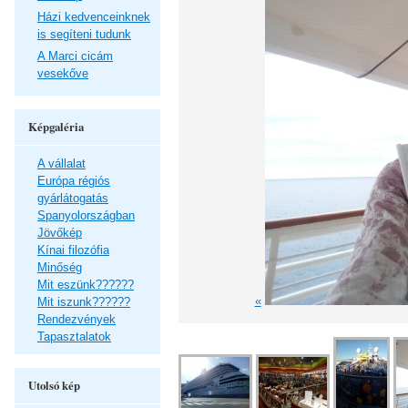
Házi kedvenceinknek
is segíteni tudunk
A Marci cicám
vesekőve
Képgaléria
A vállalat
Európa régiós
gyárlátogatás
Spanyolországban
Jövőkép
Kínai filozófia
Minőség
Mit eszünk??????
«
Mit iszunk??????
Rendezvények
Tapasztalatok
Utolsó kép