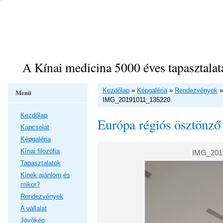
A Kínai medicina 5000 éves tapasztalat
Kezdőlap
»
Képgaléria
»
Rendezvények
Menü
IMG_20191011_135220
Kezdőlap
Európa régiós ösztönző
Kapcsolat
Képgaléria
Kínai filozófia
IMG_201
Tapasztalatok
Kinek ajánlom,és
mikor?
Rendezvények
A vállalat
Jövőkép