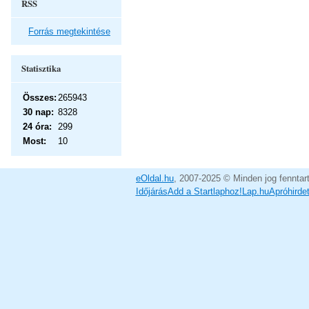
RSS
Forrás megtekintése
Statisztika
Összes:
265943
30 nap:
8328
24 óra:
299
Most:
10
eOldal.hu
, 2007-2025 © Minden jog fenntar
Időjárás
Add a Startlaphoz!
Lap.hu
Apróhirde