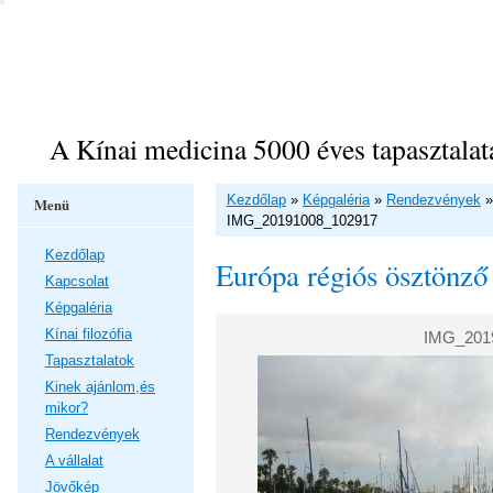
A Kínai medicina 5000 éves tapasztalat
Kezdőlap
»
Képgaléria
»
Rendezvények
Menü
IMG_20191008_102917
Kezdőlap
Európa régiós ösztönző
Kapcsolat
Képgaléria
Kínai filozófia
IMG_201
Tapasztalatok
Kinek ajánlom,és
mikor?
Rendezvények
A vállalat
Jövőkép