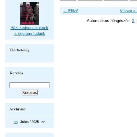
← Előző
Vissza a
Automatikus böngészés:
3
Házi kedvenceinknek
is segíteni tudunk
Elérhetőség
Keresés
Archívum
<<
Július / 2025
>>