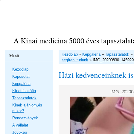
A Kínai medicina 5000 éves tapasztalat
Kezdőlap
»
Képgaléria
»
Tapasztalatok
»
Menü
segíteni tudunk
»
IMG_20200830_145929
Kezdőlap
Házi kedvenceinknek is
Kapcsolat
Képgaléria
Kínai filozófia
IMG_20200
Tapasztalatok
Kinek ajánlom,és
mikor?
Rendezvények
A vállalat
Jövőkép