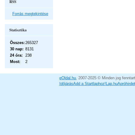
RSS
Forrás megtekintése
Statisztika
Összes:
265327
30 nap:
8131
24 óra:
238
Most:
2
eOldal.hu
, 2007-2025 © Minden jog fenntar
Időjárás
Add a Startlaphoz!
Lap.hu
Apróhirde