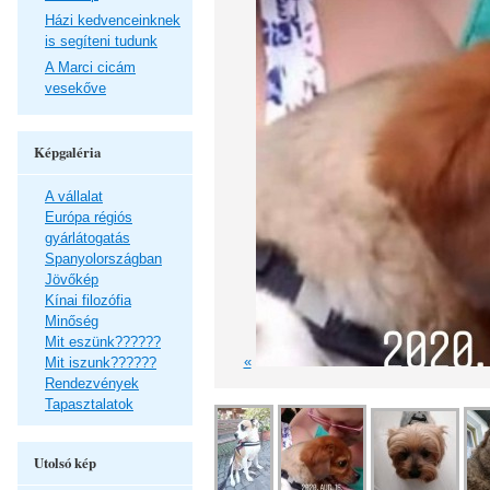
Házi kedvenceinknek
is segíteni tudunk
A Marci cicám
vesekőve
Képgaléria
A vállalat
Európa régiós
gyárlátogatás
Spanyolországban
Jövőkép
Kínai filozófia
Minőség
Mit eszünk??????
«
Mit iszunk??????
Rendezvények
Tapasztalatok
Utolsó kép