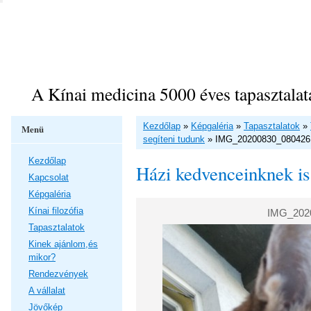
A Kínai medicina 5000 éves tapasztalat
Kezdőlap
»
Képgaléria
»
Tapasztalatok
»
Menü
segíteni tudunk
»
IMG_20200830_080426
Kezdőlap
Házi kedvenceinknek is
Kapcsolat
Képgaléria
Kínai filozófia
IMG_202
Tapasztalatok
Kinek ajánlom,és
mikor?
Rendezvények
A vállalat
Jövőkép