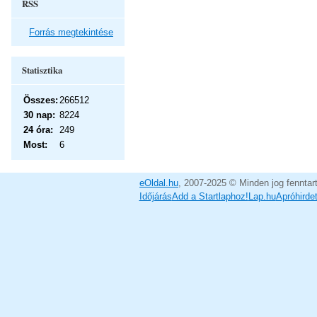
RSS
Forrás megtekintése
Statisztika
Összes:
266512
30 nap:
8224
24 óra:
249
Most:
6
eOldal.hu
, 2007-2025 © Minden jog fenntar
Időjárás
Add a Startlaphoz!
Lap.hu
Apróhirde