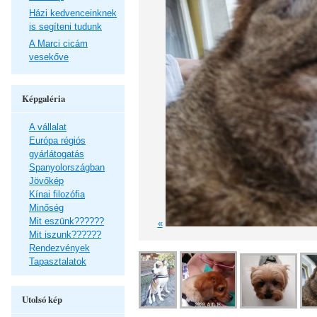
Házi kedvenceinknek
is segíteni tudunk
A Marci cicám
vesekőve
Képgaléria
A vállalat
Európa régiós
gyárlátogatás
Spanyolországban
Jövőkép
Kínai filozófia
Minőség
Mit eszünk??????
«
Mit iszunk??????
Rendezvények
Tapasztalatok
Utolsó kép