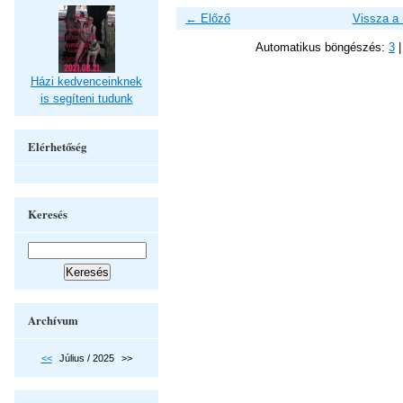
← Előző
Vissza a
Automatikus böngészés:
3
Házi kedvenceinknek
is segíteni tudunk
Elérhetőség
Keresés
Archívum
<<
Július / 2025
>>