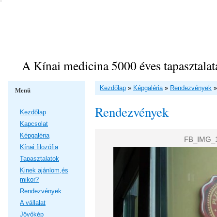
A Kínai medicina 5000 éves tapasztalat
Kezdőlap
»
Képgaléria
»
Rendezvények
Menü
Rendezvények
Kezdőlap
Kapcsolat
Képgaléria
FB_IMG_1
Kínai filozófia
Tapasztalatok
Kinek ajánlom,és
mikor?
Rendezvények
A vállalat
Jövőkép