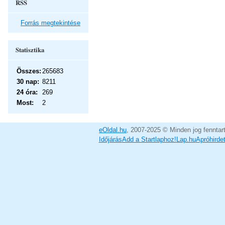
RSS
Forrás megtekintése
Statisztika
Összes:
265683
30 nap:
8211
24 óra:
269
Most:
2
eOldal.hu
, 2007-2025 © Minden jog fenntar
Időjárás
Add a Startlaphoz!
Lap.hu
Apróhirde