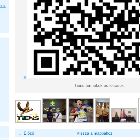
nek
n
«
Tiens termékek,és leírásuk
← Előző
Vissza a mappához