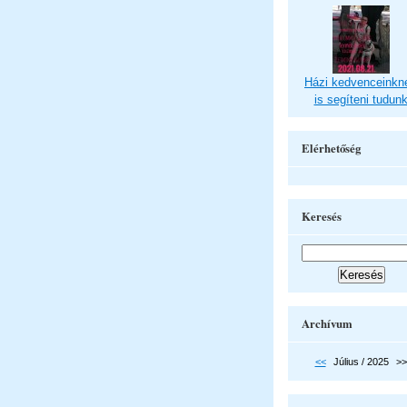
Házi kedvenceinkn
is segíteni tudun
Elérhetőség
Keresés
Archívum
<<
Július / 2025
>>