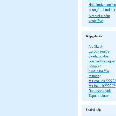
Házi kedvenceink
is segíteni tudunk
A Marci cicám
vesekőve
Képgaléria
A vállalat
Európa régiós
gyárlátogatás
Spanyolországba
Jövőkép
Kínai filozófia
Minőség
Mit eszünk??????
Mit iszunk??????
Rendezvények
Tapasztalatok
Utolsó kép