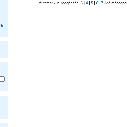
Automatikus böngészés:
3
|
4
|
5
|
6
|
7
(idő másodpe
ek
k