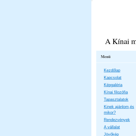
A Kínai m
Menü
Kezdőlap
Kapcsolat
Képgaléria
Kínai filozófia
Tapasztalatok
Kinek ajánlom,és
mikor?
Rendezvények
A vállalat
Jövőkép