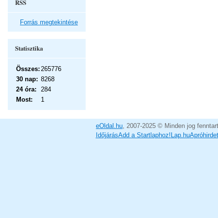
RSS
Forrás megtekintése
Statisztika
Összes:
265776
30 nap:
8268
24 óra:
284
Most:
1
eOldal.hu
, 2007-2025 © Minden jog fenntar
Időjárás
Add a Startlaphoz!
Lap.hu
Apróhirde