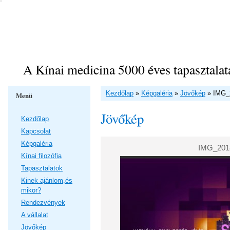
A Kínai medicina 5000 éves tapasztalat
Kezdőlap
»
Képgaléria
»
Jövőkép
»
IMG_
Menü
Jövőkép
Kezdőlap
Kapcsolat
Képgaléria
IMG_201
Kínai filozófia
Tapasztalatok
Kinek ajánlom,és
mikor?
Rendezvények
A vállalat
Jövőkép