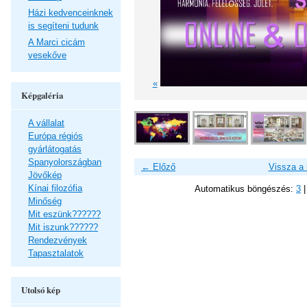
Házi kedvenceinknek
is segíteni tudunk
A Marci cicám
vesekőve
«
Képgaléria
A vállalat
Európa régiós
gyárlátogatás
Spanyolországban
← Előző
Vissza a
Jövőkép
Kínai filozófia
Automatikus böngészés:
3
Minőség
Mit eszünk??????
Mit iszunk??????
Rendezvények
Tapasztalatok
Utolsó kép