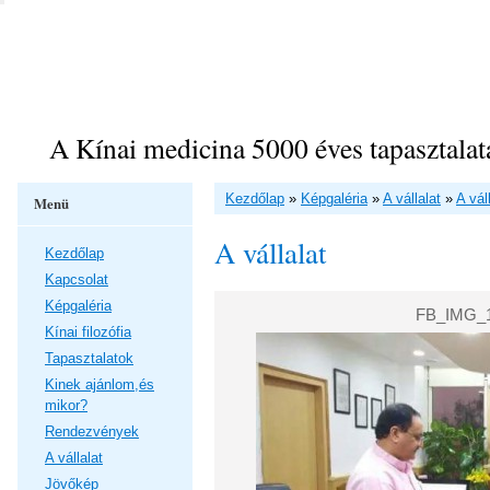
A Kínai medicina 5000 éves tapasztalat
Kezdőlap
»
Képgaléria
»
A vállalat
»
A vál
Menü
A vállalat
Kezdőlap
Kapcsolat
Képgaléria
FB_IMG_1
Kínai filozófia
Tapasztalatok
Kinek ajánlom,és
mikor?
Rendezvények
A vállalat
Jövőkép