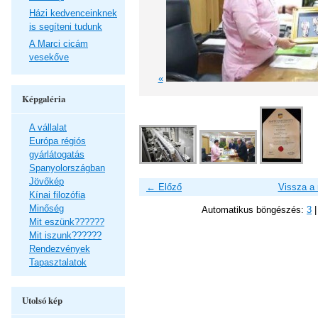
Házi kedvenceinknek
is segíteni tudunk
A Marci cicám
vesekőve
«
Képgaléria
A vállalat
Európa régiós
gyárlátogatás
Spanyolországban
Jövőkép
← Előző
Vissza a
Kínai filozófia
Minőség
Automatikus böngészés:
3
Mit eszünk??????
Mit iszunk??????
Rendezvények
Tapasztalatok
Utolsó kép