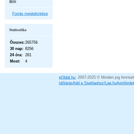
RSS
Forrás megtekintése
Statisztika
Összes:
265756
30 nap:
8256
24 óra:
281
Most:
4
eOldal.hu
, 2007-2025 © Minden jog fenntar
Időjárás
Add a Startlaphoz!
Lap.hu
Apróhirde